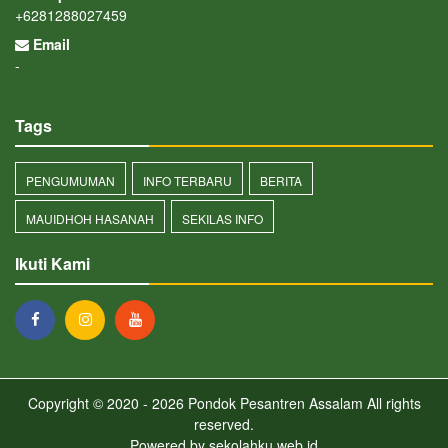
+6281288027459
Email
-
Tags
PENGUMUMAN
INFO TERBARU
BERITA
MAUIDHOH HASANAH
SEKILAS INFO
Ikuti Kami
Copyright © 2020 - 2026
Pondok Pesantren Assalam
All rights
reserved.
Powered by
sekolahku.web.id