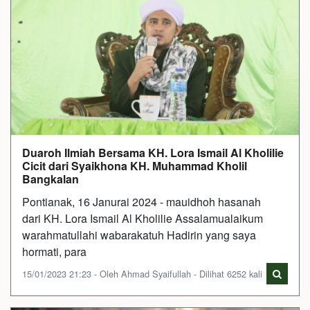
Duaroh Ilmiah Bersama KH. Lora Ismail Al Kholilie
Cicit dari Syaikhona KH. Muhammad Kholil
Bangkalan
Pontianak, 16 Janurai 2024 - mauidhoh hasanah
dari KH. Lora Ismail Al Kholilie Assalamualaikum
warahmatullahi wabarakatuh Hadirin yang saya
hormati, para
15/01/2023 21:23 - Oleh Ahmad Syaifullah - Dilihat 6252 kali